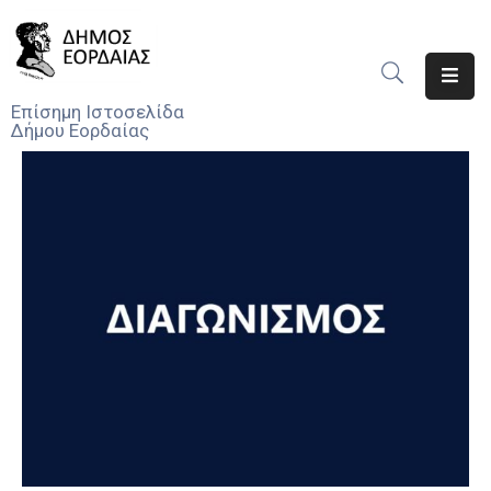
Αρχική
Επίσημη Ιστοσελίδα
Δήμου Εορδαίας
Ο
Δήμος
Νέα
Υπηρεσίες
Του
Δήμου
Προσκλήσεις
Αποφάσεις
Τηλέφωνα