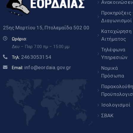
Ανακοινώσει
Προκηρύξεις
Διαγωνισμοί
25ης Μαρτίου 15, Πτολεμαΐδα 502 00
Καταχώρηση
Αιτήματος
Ωράριο:
Δευ – Παρ 7.00 πμ – 15.00 μμ
Τηλέφωνα
2463053154
Υπηρεσιών
Τηλ:
info@eordaia.gov.gr
Email:
Νομικά
Πρόσωπα
Παρακολούθ
Προϋπολογισ
Ισολογισμοί
ΣΒΑΚ