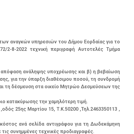
των αναγκών υπηρεσιών του Δήμου Εορδαίας για το
2/2-8-2022 τεχνική περιγραφή Αυτοτελές Τμήμα
022 απόφαση ανάληψης υποχρέωσης και β) η βεβαίωση
ης, για την ύπαρξη διαθέσιμου ποσού, τη συνδρομή
και τη δέσμευση στα οικείο Μητρώο Δεσμεύσεων της
ριο κατακύρωσης την χαμηλότερη τιμή.
δός 25ης Μαρτίου 15, Τ.Κ.50200 ,Τηλ.2463350113 ,
 κόστος ανά σελίδα αντιγράφου για τη Δωδεκάμηνη
 τις συνημμένες τεχνικές προδιαγραφές.