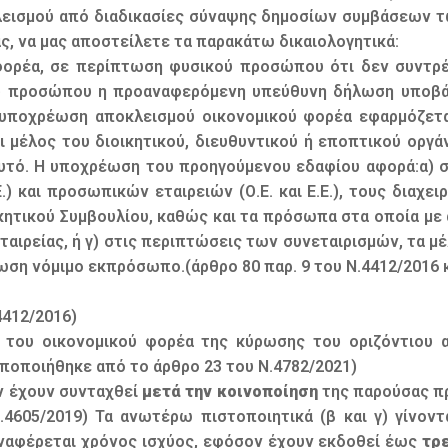
ισμού από διαδικασίες σύναψης δημοσίων συμβάσεων των
ς, να μας αποστείλετε τα παρακάτω δικαιολογητικά:
φορέα, σε περίπτωση φυσικού προσώπου ότι δεν συντρέ
κού προσώπου η προαναφερόμενη υπεύθυνη δήλωση υποβά
Η υποχρέωση αποκλεισμού οικονομικού φορέα εφαρμόζετ
 μέλος του διοικητικού, διευθυντικού ή εποπτικού οργά
τό. Η υποχρέωση του προηγούμενου εδαφίου αφορά:α) στ
.Ε.) και προσωπικών εταιρειών (Ο.Ε. και Ε.Ε.), τους διαχ
οικητικού Συμβουλίου, καθώς και τα πρόσωπα στα οποία με
αιρείας, ή γ) στις περιπτώσεις των συνεταιρισμών, τα μέ
η νόμιμο εκπρόσωπο.(άρθρο 80 παρ. 9 του Ν.4412/2016 κα
4412/2016)
του οικονομικού φορέα της κύρωσης του οριζόντιου α
οποποιήθηκε από το άρθρο 23 του Ν.4782/2021)
ν έχουν συνταχθεί
μετά την κοινοποίηση
της παρούσας πρ
4605/2019) Τα ανωτέρω πιστοποιητικά (β και γ) γίνον
αναφέρεται χρόνος ισχύος, εφόσον έχουν εκδοθεί έως
τρε