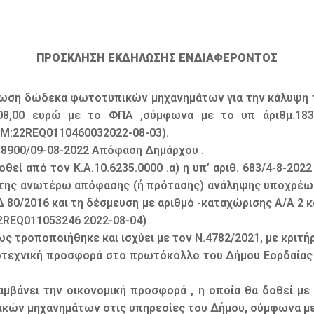
ΠΡΟΣΚΛΗΣΗ ΕΚΔΗΛΩΣΗΣ ΕΝΔΙΑΦΕΡΟΝΤΟΣ
σθωση δώδεκα φωτοτυπικών μηχανημάτων για την κάλυψη 
708,00 ευρώ με το ΦΠΑ ,σύμφωνα με το υπ άριθμ.1837
Μ:22REQ0110460032022-08-03).
 18900/09-08-2022 Απόφαση Δημάρχου .
θεί από τον Κ.Α.10.6235.0000 .α) η υπ’ αριθ. 683/4-8-2
 της ανωτέρω απόφασης (ή πρότασης) ανάληψης υποχρέωσ
 80/2016 και τη δέσμευση με αριθμό -καταχώρισης Α/Α 2 
REQ011053246 2022-08-04)
ς τροποποιήθηκε και ισχύει με τον Ν.4782/2021, με κριτή
τεχνική προσφορά στο πρωτόκολλο του Δήμου Εορδαίας ,ο
αμβάνει την οικονομική προσφορά , η οποία θα δοθεί με
κών μηχανημάτων στις υπηρεσίες του Δήμου, σύμφωνα με