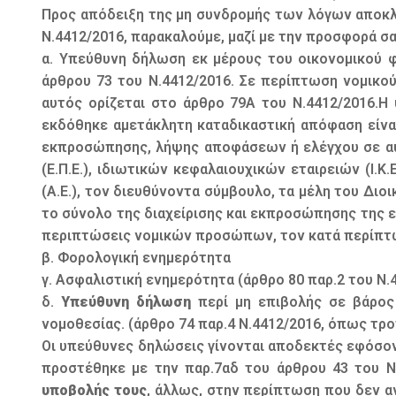
Προς απόδειξη της μη συνδρομής των λόγων αποκλε
Ν.4412/2016, παρακαλούμε, μαζί με την προσφορά σα
α. Υπεύθυνη δήλωση εκ μέρους του οικονομικού 
άρθρου 73 του Ν.4412/2016. Σε περίπτωση νομι
αυτός ορίζεται στο άρθρο 79Α του Ν.4412/2016.
εκδόθηκε αμετάκλητη καταδικαστική απόφαση είναι
εκπροσώπησης, λήψης αποφάσεων ή ελέγχου σε αυ
(Ε.Π.Ε.), ιδιωτικών κεφαλαιουχικών εταιρειών (Ι.Κ
(Α.Ε.), τον διευθύνοντα σύμβουλο, τα μέλη του Δι
το σύνολο της διαχείρισης και εκπροσώπησης της ετ
περιπτώσεις νομικών προσώπων, τον κατά περίπτωσ
β. Φορολογική ενημερότητα
γ. Ασφαλιστική ενημερότητα (άρθρο 80 παρ.2 του Ν.
δ.
Υπεύθυνη δήλωση
περί μη επιβολής σε βάρος 
νομοθεσίας. (άρθρο 74 παρ.4 Ν.4412/2016, όπως τρ
Οι υπεύθυνες δηλώσεις γίνονται αποδεκτές εφόσο
προστέθηκε με την παρ.7αδ του άρθρου 43 του Ν.
υποβολής τους
, άλλως, στην περίπτωση που δεν 