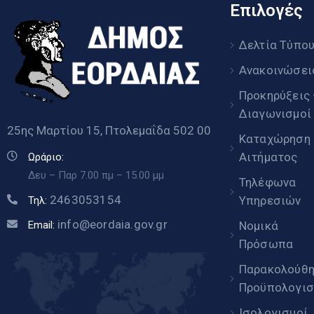
Επιλογές
Δελτία Τύπο
Ανακοινώσει
Προκηρύξεις
Διαγωνισμοί
25ης Μαρτίου 15, Πτολεμαΐδα 502 00
Καταχώρηση
Αιτήματος
Ωράριο:
Δευ – Παρ 7.00 πμ – 15.00 μμ
Τηλέφωνα
2463053154
Υπηρεσιών
Τηλ:
info@eordaia.gov.gr
Email:
Νομικά
Πρόσωπα
Παρακολούθ
Προϋπολογισ
Ισολογισμοί