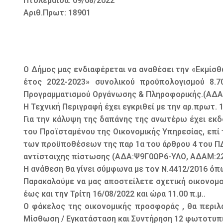
Πτολεμαΐδα: 09/08/2022
Αριθ.Πρωτ: 18901
Ο Δήμος μας ενδιαφέρεται να αναθέσει την «Εκμί
έτος 2022-2023» συνολικού προϋπολογισμού 8.
Προγραμματισμού Οργάνωσης & Πληροφορικής.(ΑΔΑ
Η Τεχνική Περιγραφή έχει εγκριθεί με την αρ.πρωτ.
Για την κάλυψη της δαπάνης της ανωτέρω έχει εκδο
του Προϊσταμένου της Οικονομικής Υπηρεσίας, επί
των προϋποθέσεων της παρ 1α του άρθρου 4 του ΠΔ
αντίστοιχης πίστωσης (ΑΔΑ:Ψ9Γ0ΩΡ6-ΥΛΟ, ΑΔΑΜ:22
Η ανάθεση θα γίνει σύμφωνα με τον Ν.4412/2016 όπω
Παρακαλούμε να μας αποστείλετε σχετική οικονομο
έως και την Τρίτη 16/08/2022 και ώρα 11.00 π.μ..
Ο φάκελος της οικονομικής προσφοράς , θα περιλ
Μίσθωση / Εγκατάσταση και Συντήρηση 12 φωτοτυπι