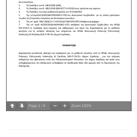
Page
1
/
9
Zoom
100%