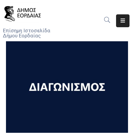
Αρχική
Επίσημη Ιστοσελίδα
Δήμου Εορδαίας
Ο
Δήμος
Νέα
Υπηρεσίες
Του
Δήμου
Προσκλήσεις
Αποφάσεις
Τηλέφωνα