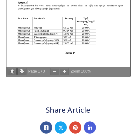
Page
1
/
3
Zoom
100%
Share Article