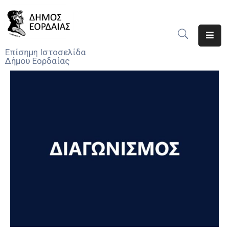
Αρχική
Επίσημη Ιστοσελίδα
Δήμου Εορδαίας
Ο
Δήμος
Νέα
Υπηρεσίες
Του
Δήμου
Προσκλήσεις
Αποφάσεις
Τηλέφωνα