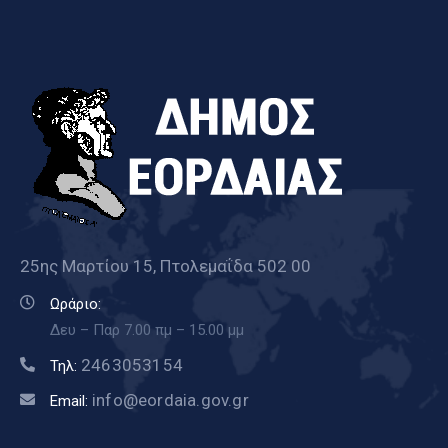
25ης Μαρτίου 15, Πτολεμαΐδα 502 00
Ωράριο:
Δευ – Παρ 7.00 πμ – 15.00 μμ
2463053154
Τηλ:
info@eordaia.gov.gr
Email: