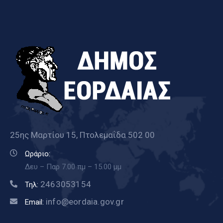
25ης Μαρτίου 15, Πτολεμαΐδα 502 00
Ωράριο:
Δευ – Παρ 7.00 πμ – 15.00 μμ
2463053154
Τηλ:
info@eordaia.gov.gr
Email: