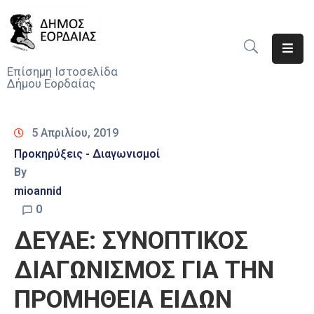
Αρχική
Επίσημη Ιστοσελίδα
Δήμου Εορδαίας
Ο
Δήμος
5 Απριλίου, 2019
Νέα
Προκηρύξεις - Διαγωνισμοί
By
Υπηρεσίες
Του
mioannid
Δήμου
0
ΔΕΥΑΕ: ΣΥΝΟΠΤΙΚΟΣ
Προσκλήσεις
ΔΙΑΓΩΝΙΣΜΟΣ ΓΙΑ ΤΗΝ
Αποφάσεις
ΠΡΟΜΗΘΕΙΑ ΕΙΔΩΝ
Τηλέφωνα