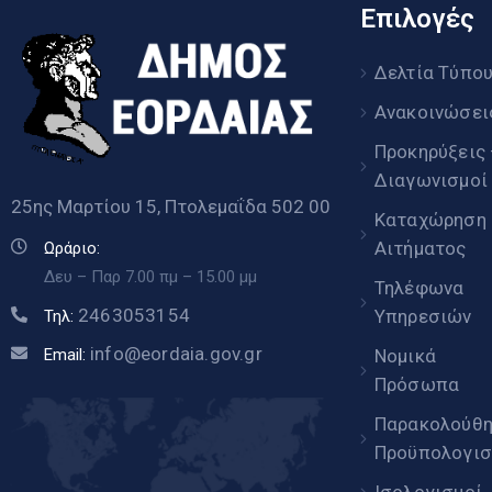
Επιλογές
Δελτία Τύπο
Ανακοινώσει
Προκηρύξεις
Διαγωνισμοί
25ης Μαρτίου 15, Πτολεμαΐδα 502 00
Καταχώρηση
Αιτήματος
Ωράριο:
Δευ – Παρ 7.00 πμ – 15.00 μμ
Τηλέφωνα
2463053154
Υπηρεσιών
Τηλ:
info@eordaia.gov.gr
Email:
Νομικά
Πρόσωπα
Παρακολούθ
Προϋπολογισ