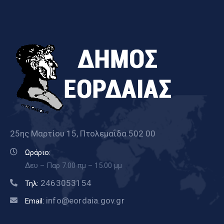
25ης Μαρτίου 15, Πτολεμαΐδα 502 00
Ωράριο:
Δευ – Παρ 7.00 πμ – 15.00 μμ
2463053154
Τηλ:
info@eordaia.gov.gr
Email: