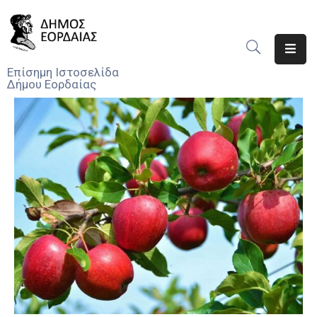
Αρχική
Επίσημη Ιστοσελίδα
Δήμου Εορδαίας
Ο
Δήμος
Νέα
Υπηρεσίες
Του
Δήμου
Προσκλήσεις
Αποφάσεις
Τηλέφωνα