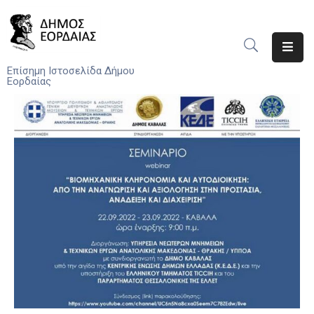
Αρχική
Επίσημη Ιστοσελίδα Δήμου
Εορδαίας
Ο
Δήμος
Νέα
Υπηρεσίες
Του
Δήμου
Προσκλήσεις
Αποφάσεις
Τηλέφωνα