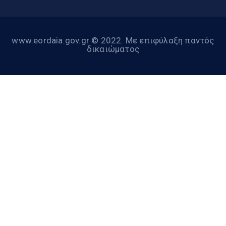
www.eordaia.gov.gr © 2022. Με επιφύλαξη παντός
δικαιώματος