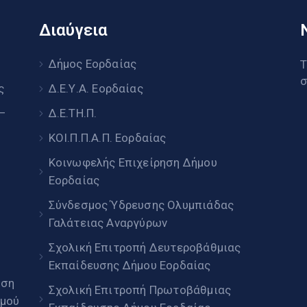
Διαύγεια
υ
Δήμος Εορδαίας
Τ
σ
ς
Δ.Ε.Υ.Α. Εορδαίας
 –
Δ.Ε.ΤΗ.Π.
ΚΟΙ.Π.Π.Α.Π. Εορδαίας
Κοινωφελής Επιχείρηση Δήμου
Εορδαίας
Σύνδεσμος Ύδρευσης Ολυμπιάδας
Γαλάτειας Αναργύρων
Σχολική Επιτροπή Δευτεροβάθμιας
Εκπαίδευσης Δήμου Εορδαίας
ηση
Σχολική Επιτροπή Πρωτοβάθμιας
μού