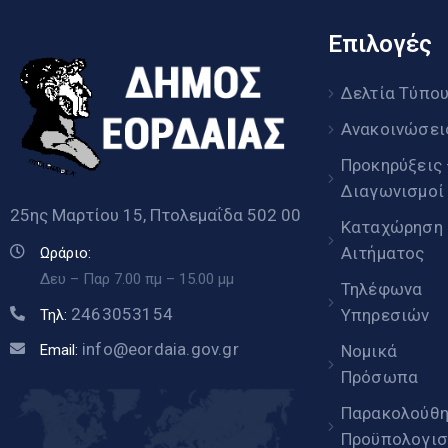
Επιλογές
Δελτία Τύπο
Ανακοινώσει
Προκηρύξεις
Διαγωνισμοί
25ης Μαρτίου 15, Πτολεμαΐδα 502 00
Καταχώρηση
Αιτήματος
Ωράριο:
Δευ – Παρ 7.00 πμ – 15.00 μμ
Τηλέφωνα
2463053154
Υπηρεσιών
Τηλ:
info@eordaia.gov.gr
Email:
Νομικά
Πρόσωπα
Παρακολούθ
Προϋπολογισ