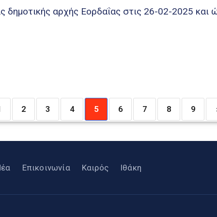
ς δημοτικής αρχής Εορδαΐας στις 26-02-2025 και 
1
2
3
4
5
6
7
8
9
Νέα
Επικοινωνία
Καιρός
Ιθάκη