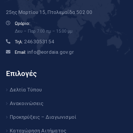
25ης Μαρτίου 15, Πτολεμαΐδα 502 00
Ωράριο:
Δευ – Παρ 7.00 πμ – 15.00 μμ
2463053154
Τηλ:
info@eordaia.gov.gr
Email:
Επιλογές
Δελτία Τύπου
Ανακοινώσεις
Προκηρύξεις – Διαγωνισμοί
Καταχώρηση Αιτήματος