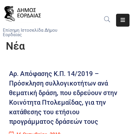
Αρχική
Επίσημη Ιστοσελίδα Δήμου
Εορδαίας
Ο
Νέα
Δήμος
Νέα
Αρ. Απόφασης Κ.Π. 14/2019 –
Υπηρεσίες
Του
Πρόσκληση συλλογικοτήτων ανά
Δήμου
θεματική δράση, που εδρεύουν στην
Προσκλήσεις
Κοινότητα Πτολεμαΐδας, για την
κατάθεσης του ετήσιου
Αποφάσεις
προγράμματος δράσεών τους
Τηλέφωνα