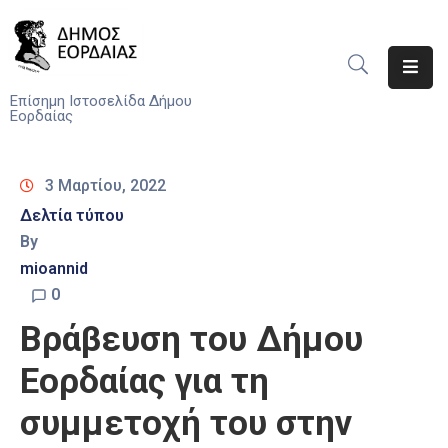
Αρχική
Επίσημη Ιστοσελίδα Δήμου
Εορδαίας
Ο
Δήμος
3 Μαρτίου, 2022
Νέα
Δελτία τύπου
By
Υπηρεσίες
mioannid
Του
Δήμου
0
Βράβευση του Δήμου
Προσκλήσεις
Εορδαίας για τη
Αποφάσεις
συμμετοχή του στην
Τηλέφωνα