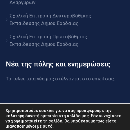
Αναργύρων
Σχολική Επιτροπή Δευτεροβάθμιας
Εκπαίδευσης Δήμου Εορδαίας
Σχολική Επιτροπή Πρωτοβάθμιας
Εκπαίδευσης Δήμου Εορδαίας
Νέα της πόλης και ενημερώσεις
Τα τελευταία νέα μας στέλνονται στο email σας.
Χρησιμοποιούμε cookies για να σας προσφέρουμε την
καλύτερη δυνατή εμπειρία στη σελίδα μας. Εάν συνεχίσετε
να χρησιμοποιείτε τη σελίδα, θα υποθέσουμε πως είστε
www.eordaia.gov.gr © 2022. Με επιφύλαξη παντός
ικανοποιημένοι με αυτό.