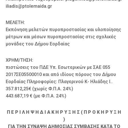
iliadis@ptolemaida.gr
ΜΕΛΕΤΗ:
Εκπόνηση μελετών πυροπροστασίας και υλοποίησης
μέτρων και μέσων πυροπροστασίας στις σχολικές
μονάδες του Δήμου Εορδαίας
ΧΡΗΜ/ΤΗΣΗ:
πιστώσεις του ΠΔΕ Υπ. Εσωτερικών με ΣΑΕ 055
2017ΣΕ05500010 και από ιδίους πόρους του Δήμου
Εορδαίας Πληροφορίες: Πλαγερινού Κ- Ηλιάδης Ι..
357.812,25€ (χωρίς Φ.Π.Α. 24%)
443.687,19 € (με Φ.Π.Α. 24%)
Π Ε Ρ Ι Λ Η Ψ Η Δ Ι Α Κ Η Ρ Υ Ξ Η Σ ( Π Ρ Ο Κ Η Ρ Υ Ξ Η
)
ΓΙΑ ΤΗΝ ΣΥΝΑΨΗ ΔΗΜΟΣΙΑΣ ΣΥΜΒΑΣΗΣ ΚΑΤΑ ΤΟ