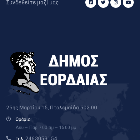
Συνδεθείτε μαζί μας
25ης Μαρτίου 15, Πτολεμαΐδα 502 00
Ωράριο:
Δευ – Παρ 7.00 πμ – 15.00 μμ
2463053154
Τηλ: