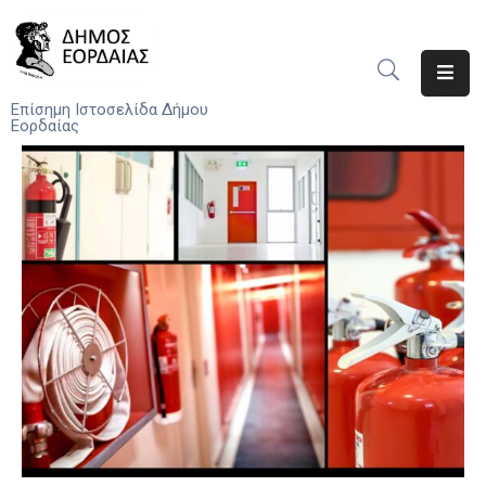
Αρχική
Επίσημη Ιστοσελίδα Δήμου
Εορδαίας
Ο
Δήμος
Νέα
Υπηρεσίες
Του
Δήμου
Προσκλήσεις
Αποφάσεις
Τηλέφωνα