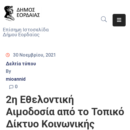
Αρχική
Επίσημη Ιστοσελίδα
Δήμου Εορδαίας
Ο
Δήμος
30 Νοεμβρίου, 2021
Νέα
Δελτία τύπου
By
Υπηρεσίες
Του
mioannid
Δήμου
0
2η Εθελοντική
Προσκλήσεις
Αιμοδοσία από το Τοπικό
Αποφάσεις
Δίκτυο Κοινωνικής
Τηλέφωνα