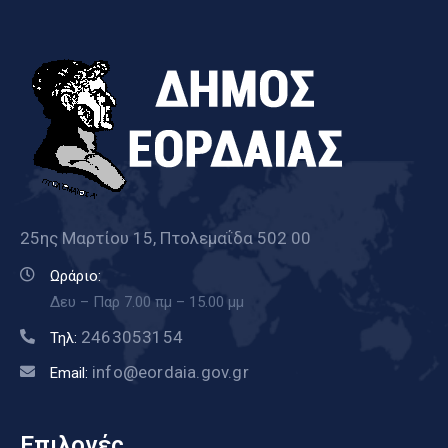
25ης Μαρτίου 15, Πτολεμαΐδα 502 00
Ωράριο:
Δευ – Παρ 7.00 πμ – 15.00 μμ
2463053154
Τηλ:
info@eordaia.gov.gr
Email:
Επιλογές