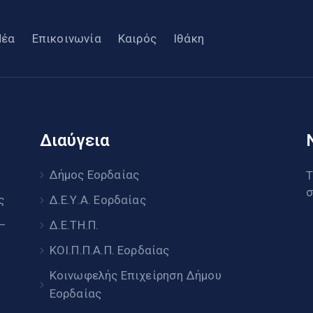
Νέα
Επικοινωνία
Καιρός
Ιθάκη
Διαύγεια
υ
Δήμος Εορδαίας
Τ
σ
ς
Δ.Ε.Υ.Α. Εορδαίας
 –
Δ.Ε.ΤΗ.Π.
ΚΟΙ.Π.Π.Α.Π. Εορδαίας
Κοινωφελής Επιχείρηση Δήμου
Εορδαίας