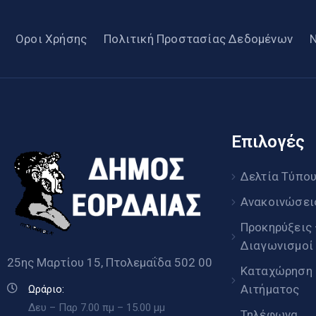
Οροι Χρήσης
Πολιτική Προστασίας Δεδομένων
Επιλογές
Δελτία Τύπο
Ανακοινώσει
Προκηρύξεις
Διαγωνισμοί
25ης Μαρτίου 15, Πτολεμαΐδα 502 00
Καταχώρηση
Αιτήματος
Ωράριο:
Δευ – Παρ 7.00 πμ – 15.00 μμ
Τηλέφωνα