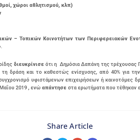
θμοί, χώροι αθλητισμού, κλπ)
ν
ικών – Τοπικών Κοινοτήτων των Περιφερειακών Ενο
».
ρίδης
διευκρίνισε
ότι η Δημόσια Δαπάνη της τρέχουσας Π
ε τη δράση και το καθεστώς ενίσχυσης, από 40% για τη
κσυγχρονισμό υφιστάμενων επιχειρήσεων ή καινοτόμες δ
Μαΐου 2019 , ενώ
απάντησε
στα ερωτήματα που τέθηκαν α
Share Article