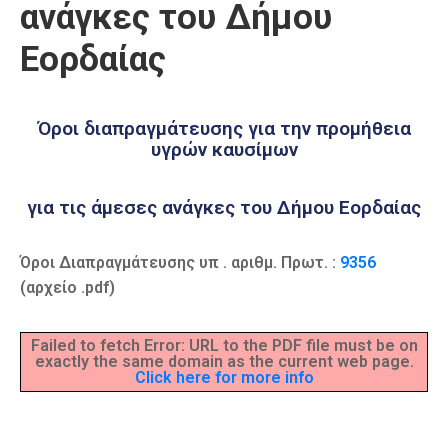
ανάγκες του Δήμου
Καιρός
Εορδαίας
Όροι διαπραγμάτευσης για την προμήθεια
υγρών καυσίμων
για τις άμεσες ανάγκες του Δήμου Εορδαίας
Όροι Διαπραγμάτευσης υπ . αριθμ. Πρωτ. :
9356
(αρχείο .pdf)
Failed to fetch Error: URL to the PDF file must be on
exactly the same domain as the current web page.
Click here for more info