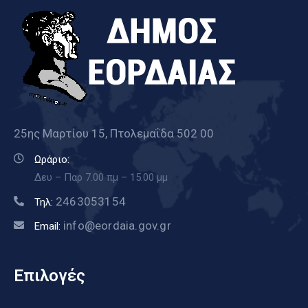
25ης Μαρτίου 15, Πτολεμαΐδα 502 00
Ωράριο:
Δευ – Παρ 7.00 πμ – 15.00 μμ
2463053154
Τηλ:
info@eordaia.gov.gr
Email:
Επιλογές