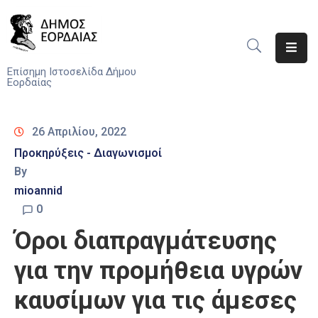
Αρχική
Επίσημη Ιστοσελίδα Δήμου
Εορδαίας
Ο
Δήμος
26 Απριλίου, 2022
Νέα
Προκηρύξεις - Διαγωνισμοί
By
Υπηρεσίες
mioannid
Του
Δήμου
0
Όροι διαπραγμάτευσης
Προσκλήσεις
για την προμήθεια υγρών
Αποφάσεις
καυσίμων για τις άμεσες
Τηλέφωνα