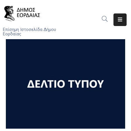
Αρχική
Επίσημη Ιστοσελίδα Δήμου
Εορδαίας
Ο
Δήμος
Νέα
Υπηρεσίες
Του
Δήμου
Προσκλήσεις
Αποφάσεις
Τηλέφωνα