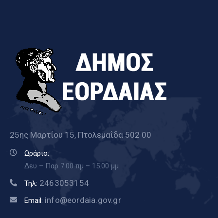
25ης Μαρτίου 15, Πτολεμαΐδα 502 00
Ωράριο:
Δευ – Παρ 7.00 πμ – 15.00 μμ
2463053154
Τηλ:
info@eordaia.gov.gr
Email: