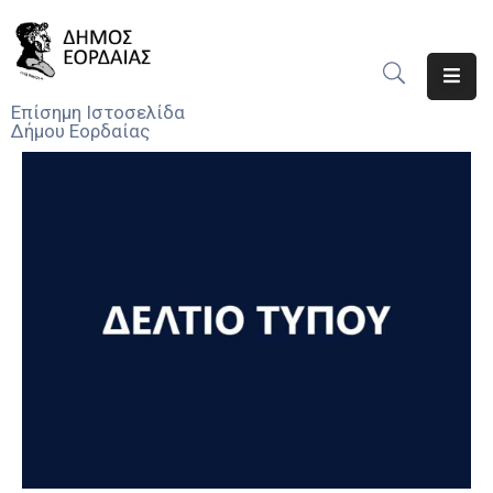
Αρχική
Επίσημη Ιστοσελίδα
Δήμου Εορδαίας
Ο
Δήμος
Νέα
Υπηρεσίες
Του
Δήμου
Προσκλήσεις
Αποφάσεις
Τηλέφωνα