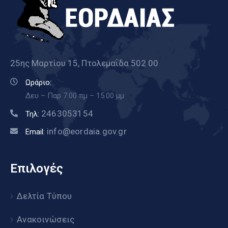
25ης Μαρτίου 15, Πτολεμαΐδα 502 00
Ωράριο:
Δευ – Παρ 7.00 πμ – 15.00 μμ
2463053154
Τηλ:
info@eordaia.gov.gr
Email:
Επιλογές
Δελτία Τύπου
Ανακοινώσεις