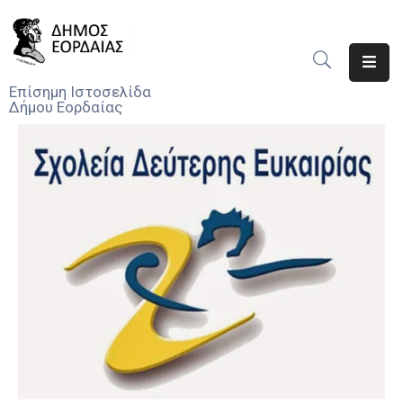
Αρχική
Επίσημη Ιστοσελίδα
Δήμου Εορδαίας
Ο
Δήμος
Νέα
Υπηρεσίες
Του
Δήμου
Προσκλήσεις
Αποφάσεις
Τηλέφωνα