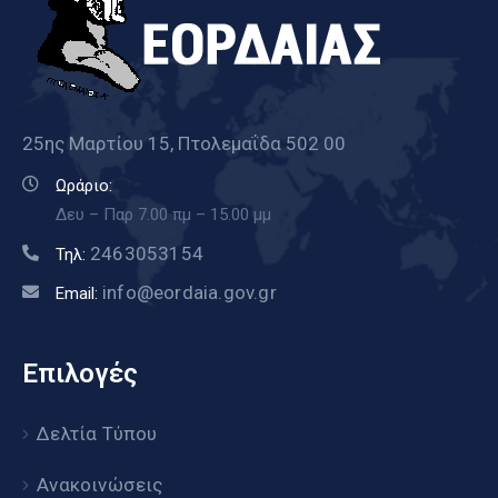
25ης Μαρτίου 15, Πτολεμαΐδα 502 00
Ωράριο:
Δευ – Παρ 7.00 πμ – 15.00 μμ
2463053154
Τηλ:
info@eordaia.gov.gr
Email:
Επιλογές
Δελτία Τύπου
Ανακοινώσεις