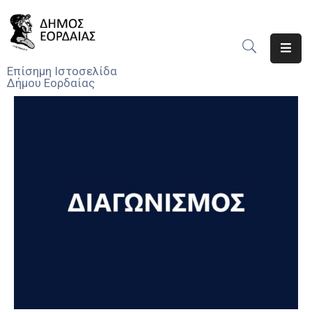
Αρχική
Επίσημη Ιστοσελίδα
Δήμου Εορδαίας
Ο
Δήμος
Νέα
Υπηρεσίες
Του
Δήμου
Προσκλήσεις
Αποφάσεις
Τηλέφωνα