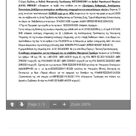
Page
1
/
3
Zoom
100%