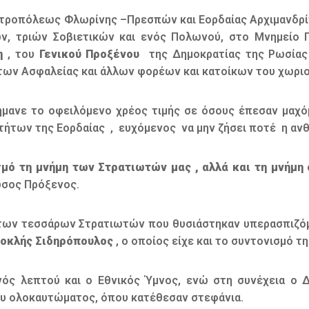
τροπόλεως Φλωρίνης –Πρεσπών και Εορδαίας Αρχιμανδρ
, τριών Σοβιετικών και ενός Πολωνού, στο Μνημείο 
η
, του
Γενικού Προξένου
της Δημοκρατίας της Ρωσίας 
των Ασφαλείας και άλλων φορέων και κατοίκων του χωριο
ανε το οφειλόμενο χρέος τιμής σε όσους έπεσαν μαχό
τήτων της Εορδαίας , ευχόμενος να μην ζήσει ποτέ η αν
ό τη μνήμη των Στρατιωτών μας , αλλά και τη μνήμη ό
ώσος Πρόξενος.
των τεσσάρων Στρατιωτών που θυσιάστηκαν υπερασπιζόμε
οκλής Σιδηρόπουλος
, ο οποίος είχε και το συντονισμό 
 λεπτού και ο Εθνικός Ύμνος, ενώ στη συνέχεια ο Δ
ου ολοκαυτώματος, όπου κατέθεσαν στεφάνια.