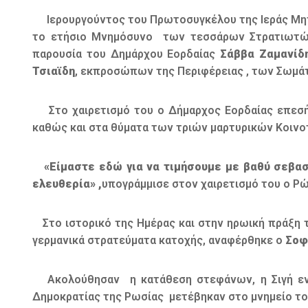
Ιερουργούντος του Πρωτοσυγκέλου της Ιεράς Μη
το ετήσιο Μνημόσυνο των τεσσάρων Στρατιωτών
παρουσία του Δημάρχου Εορδαίας
Σάββα Ζαμανίδ
Τσιαϊδη
, εκπροσώπων της Περιφέρειας , των Σωμά
Στο χαιρετισμό του ο Δήμαρχος Εορδαίας επεσήμ
καθώς και στα θύματα των τριών μαρτυρικών Κοινο
«Είμαστε εδώ για να τιμήσουμε με βαθύ σεβασμ
ελευθερία» ,
υπογράμμισε στον χαιρετισμό του ο Ρ
Στο ιστορικό της Ημέρας και στην ηρωική πράξη 
γερμανικά στρατεύματα κατοχής, αναφέρθηκε ο
Σοφ
Ακολούθησαν η κατάθεση στεφάνων, η Σιγή ενός
Δημοκρατίας της Ρωσίας μετέβηκαν στο μνημείο τ