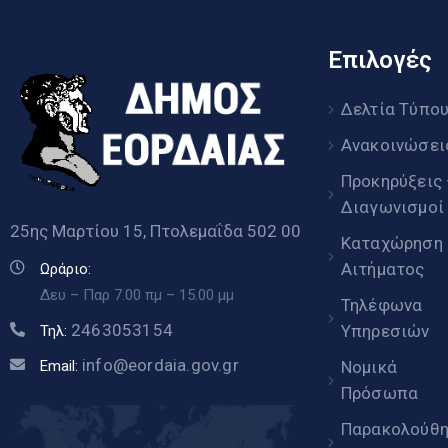
Επιλογές
Δελτία Τύπο
Ανακοινώσει
Προκηρύξεις
Διαγωνισμοί
25ης Μαρτίου 15, Πτολεμαΐδα 502 00
Καταχώρηση
Αιτήματος
Ωράριο:
Δευ – Παρ 7.00 πμ – 15.00 μμ
Τηλέφωνα
2463053154
Υπηρεσιών
Τηλ:
info@eordaia.gov.gr
Email:
Νομικά
Πρόσωπα
Παρακολούθ