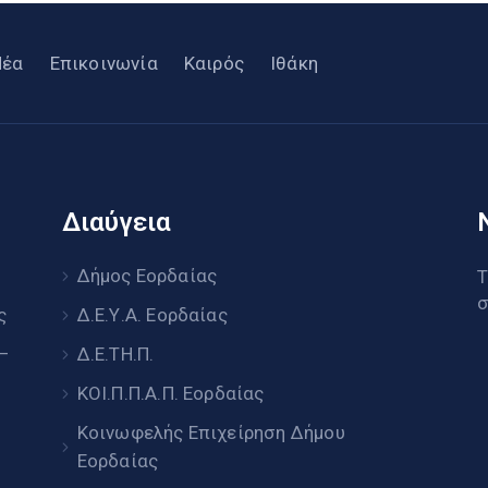
Νέα
Επικοινωνία
Καιρός
Ιθάκη
Διαύγεια
υ
Δήμος Εορδαίας
Τ
σ
ς
Δ.Ε.Υ.Α. Εορδαίας
 –
Δ.Ε.ΤΗ.Π.
ΚΟΙ.Π.Π.Α.Π. Εορδαίας
Κοινωφελής Επιχείρηση Δήμου
Εορδαίας