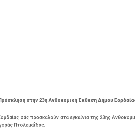
Πρόσκληση στην 23η Ανθοκομική Έκθεση Δήμου Εορδαία
Εορδαίας σάς προσκαλούν στα εγκαίνια της 23ης Ανθοκομ
Αγοράς Πτολεμαΐδας.