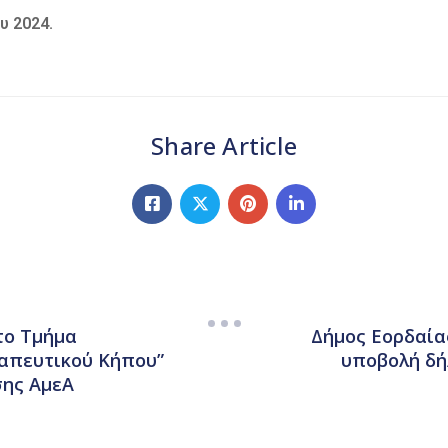
υ 2024.
Share Article
το Τμήμα
Δήμος Εορδαία
ραπευτικού Κήπου”
υποβολή δή
σης ΑμεΑ