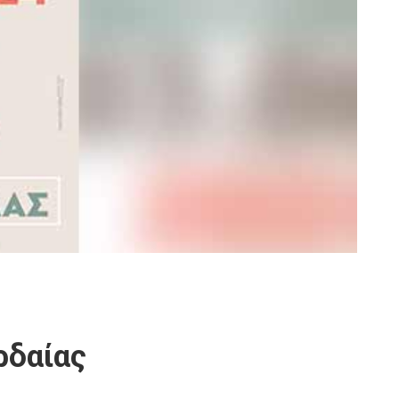
ρδαίας