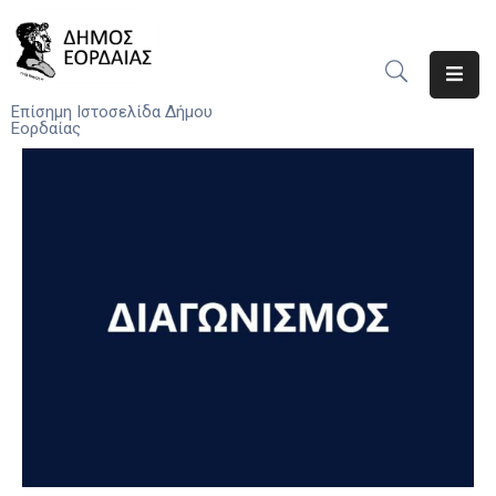
Αρχική
Επίσημη Ιστοσελίδα Δήμου
Εορδαίας
Ο
Δήμος
Νέα
Υπηρεσίες
Του
Δήμου
Προσκλήσεις
Αποφάσεις
Τηλέφωνα