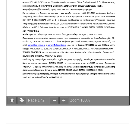
Page
1
/
2
Zoom
100%