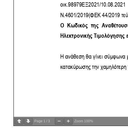
Page
1
/
3
Zoom
100%