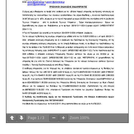
Page
1
/
3
Zoom
100%