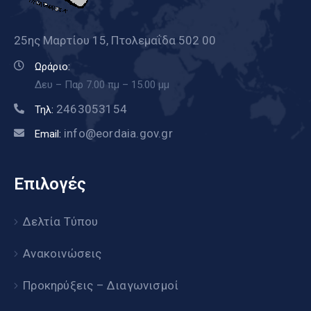
25ης Μαρτίου 15, Πτολεμαΐδα 502 00
Ωράριο:
Δευ – Παρ 7.00 πμ – 15.00 μμ
2463053154
Τηλ:
info@eordaia.gov.gr
Email:
Επιλογές
Δελτία Τύπου
Ανακοινώσεις
Προκηρύξεις – Διαγωνισμοί