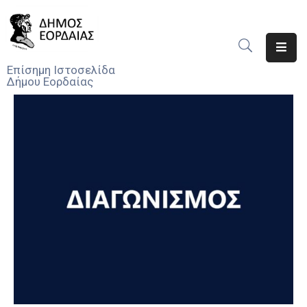
Αρχική
Επίσημη Ιστοσελίδα
Δήμου Εορδαίας
Ο
Δήμος
Νέα
Υπηρεσίες
Του
Δήμου
Προσκλήσεις
Αποφάσεις
Τηλέφωνα