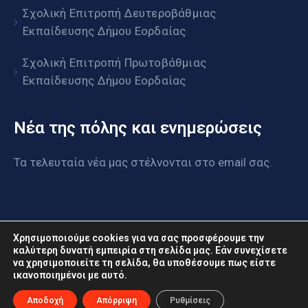
Σχολική Επιτροπή Δευτεροβάθμιας
Εκπαίδευσης Δήμου Εορδαίας
Σχολική Επιτροπή Πρωτοβάθμιας
Εκπαίδευσης Δήμου Εορδαίας
Νέα της πόλης και ενημερώσεις
Τα τελευταία νέα μας στέλνονται στο email σας.
Χρησιμοποιούμε cookies για να σας προσφέρουμε την
καλύτερη δυνατή εμπειρία στη σελίδα μας. Εάν συνεχίσετε
να χρησιμοποιείτε τη σελίδα, θα υποθέσουμε πως είστε
www.eordaia.gov.gr © 2022. Με επιφύλαξη παντός
ικανοποιημένοι με αυτό.
δικαιώματος
Αποδοχή
Απόρριψη
Ρυθμίσεις