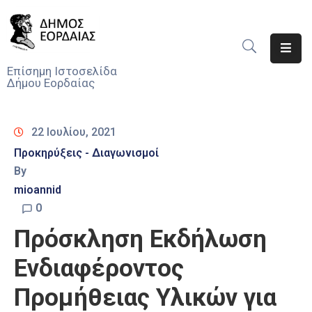
Αρχική
Επίσημη Ιστοσελίδα
Δήμου Εορδαίας
Ο
Δήμος
22 Ιουλίου, 2021
Νέα
Προκηρύξεις - Διαγωνισμοί
By
Υπηρεσίες
Του
mioannid
Δήμου
0
Πρόσκληση Εκδήλωση
Προσκλήσεις
Ενδιαφέροντος
Αποφάσεις
Προμήθειας Υλικών για
Τηλέφωνα