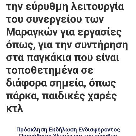
την εύρυθμη λειτουργία
Καιρός
του συνεργείου των
Μαραγκών για εργασίες
όπως, για την συντήρηση
στα παγκάκια που είναι
τοποθετημένα σε
διάφορα σημεία, όπως
πάρκα, παιδικές χαρές
κτλ
Πρόσκληση Εκδήλωση Ενδιαφέροντος
Προμήθειας Υλικών για την εύρυθμη