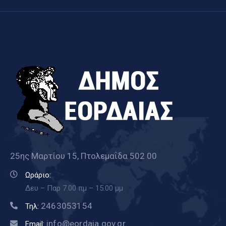
25ης Μαρτίου 15, Πτολεμαΐδα 502 00
Ωράριο:
Δευ – Παρ 7.00 πμ – 15.00 μμ
2463053154
Τηλ:
info@eordaia.gov.gr
Email: