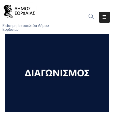
Αρχική
Επίσημη Ιστοσελίδα Δήμου
Εορδαίας
Ο
Δήμος
Νέα
Υπηρεσίες
Του
Δήμου
Προσκλήσεις
Αποφάσεις
Τηλέφωνα