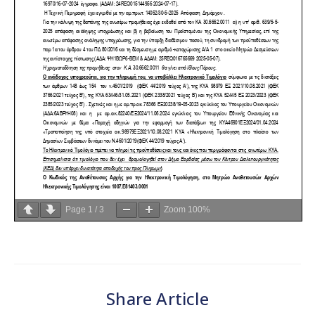
Page
1
/
3
Zoom
100%
Share Article