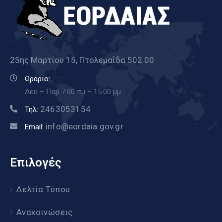
25ης Μαρτίου 15, Πτολεμαΐδα 502 00
Ωράριο:
Δευ – Παρ 7.00 πμ – 15.00 μμ
2463053154
Τηλ:
info@eordaia.gov.gr
Email:
Επιλογές
Δελτία Τύπου
Ανακοινώσεις