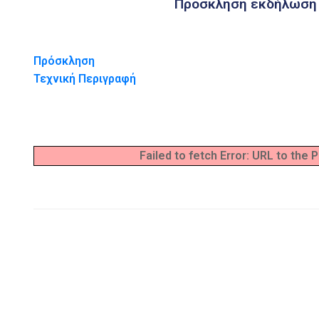
Πρόσκληση εκδήλωση 
Πρόσκληση
Τεχνική Περιγραφή
Failed to fetch Error: URL to the