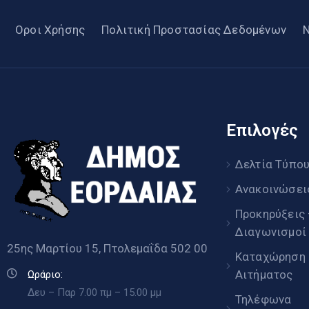
Οροι Χρήσης
Πολιτική Προστασίας Δεδομένων
Επιλογές
Δελτία Τύπο
Ανακοινώσει
Προκηρύξεις
Διαγωνισμοί
25ης Μαρτίου 15, Πτολεμαΐδα 502 00
Καταχώρηση
Αιτήματος
Ωράριο:
Δευ – Παρ 7.00 πμ – 15.00 μμ
Τηλέφωνα