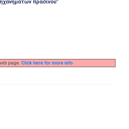
ηχανημάτων πρασίνου”
 web page.
Click here for more info