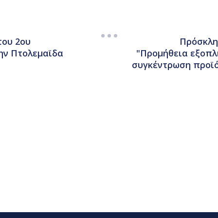
του 2ου
Πρόσκλη
ην Πτολεμαϊδα
"Προμήθεια εξοπλ
συγκέντρωση προϊό