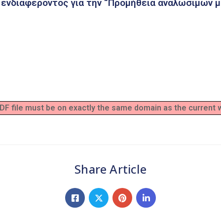
ενδιαφέροντος για την “Προμήθεια αναλώσιμων μ
 PDF file must be on exactly the same domain as the current
Share Article