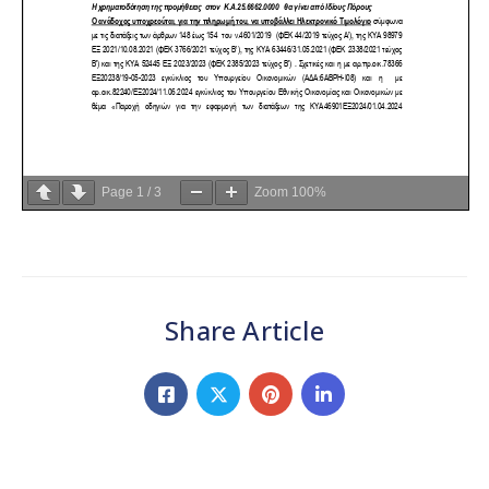
Page
1
/
3
Zoom
100%
Share Article