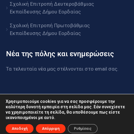
Σχολική Επιτροπή Δευτεροβάθμιας
Εκπαίδευσης Δήμου Εορδαίας
Σχολική Επιτροπή Πρωτοβάθμιας
Εκπαίδευσης Δήμου Εορδαίας
Νέα της πόλης και ενημερώσεις
Τα τελευταία νέα μας στέλνονται στο email σας.
Χρησιμοποιούμε cookies για να σας προσφέρουμε την
καλύτερη δυνατή εμπειρία στη σελίδα μας. Εάν συνεχίσετε
να χρησιμοποιείτε τη σελίδα, θα υποθέσουμε πως είστε
ικανοποιημένοι με αυτό.
www.eordaia.gov.gr © 2022. Με επιφύλαξη παντός
δικαιώματος
Αποδοχή
Απόρριψη
Ρυθμίσεις