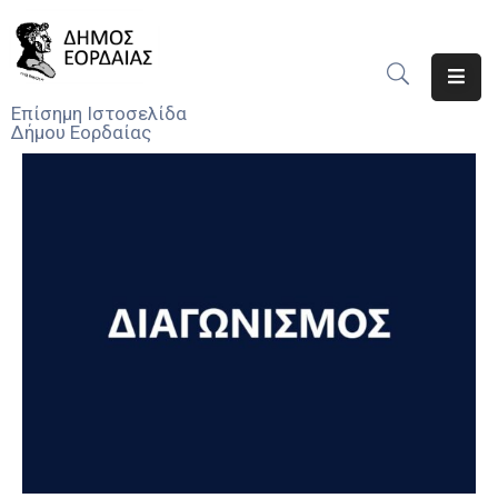
Αρχική
Επίσημη Ιστοσελίδα
Δήμου Εορδαίας
Ο
Δήμος
Νέα
Υπηρεσίες
Του
Δήμου
Προσκλήσεις
Αποφάσεις
Τηλέφωνα