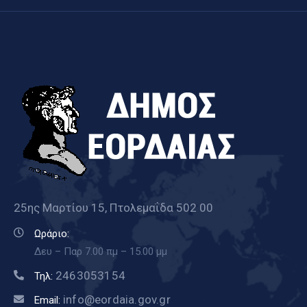
25ης Μαρτίου 15, Πτολεμαΐδα 502 00
Ωράριο:
Δευ – Παρ 7.00 πμ – 15.00 μμ
2463053154
Τηλ:
info@eordaia.gov.gr
Email: