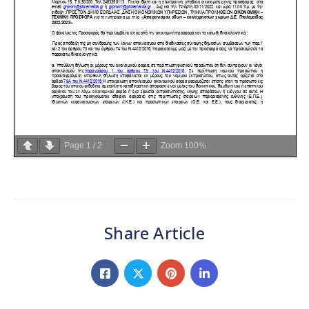
Page
1
/
2
Zoom
100%
Share Article