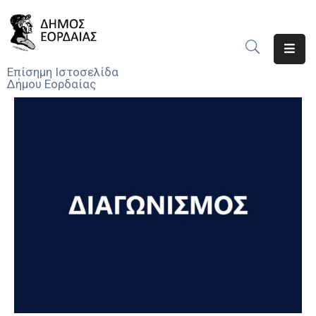
Αρχική
Επίσημη Ιστοσελίδα
Δήμου Εορδαίας
Ο
Δήμος
Νέα
Υπηρεσίες
Του
Δήμου
Προσκλήσεις
Αποφάσεις
Τηλέφωνα