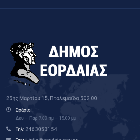
25ης Μαρτίου 15, Πτολεμαΐδα 502 00
Ωράριο:
Δευ – Παρ 7.00 πμ – 15.00 μμ
2463053154
Τηλ: