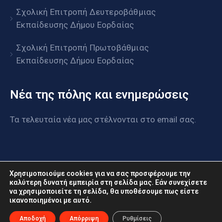
Σχολική Επιτροπή Δευτεροβάθμιας
Εκπαίδευσης Δήμου Εορδαίας
Σχολική Επιτροπή Πρωτοβάθμιας
Εκπαίδευσης Δήμου Εορδαίας
Νέα της πόλης και ενημερώσεις
Τα τελευταία νέα μας στέλνονται στο email σας.
Χρησιμοποιούμε cookies για να σας προσφέρουμε την
καλύτερη δυνατή εμπειρία στη σελίδα μας. Εάν συνεχίσετε
να χρησιμοποιείτε τη σελίδα, θα υποθέσουμε πως είστε
ικανοποιημένοι με αυτό.
www.eordaia.gov.gr © 2022. Με επιφύλαξη παντός
δικαιώματος
Αποδοχή
Απόρριψη
Ρυθμίσεις