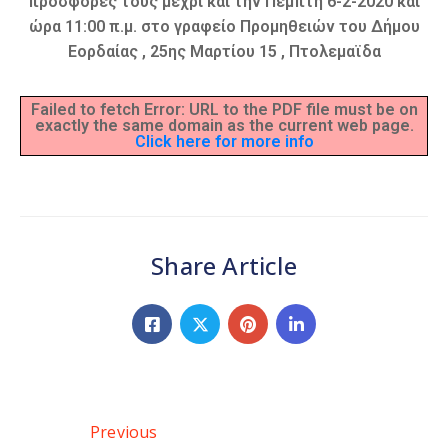
προσφορές τους μέχρι και την Πέμπτη 6-2-2020 και
ώρα 11:00 π.μ. στο γραφείο Προμηθειών του Δήμου
Εορδαίας , 25ης Μαρτίου 15 , Πτολεμαϊδα
Failed to fetch Error: URL to the PDF file must be on
exactly the same domain as the current web page.
Click here for more info
Share Article
Previous