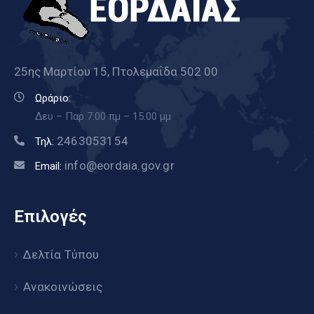
25ης Μαρτίου 15, Πτολεμαΐδα 502 00
Ωράριο:
Δευ – Παρ 7.00 πμ – 15.00 μμ
2463053154
Τηλ:
info@eordaia.gov.gr
Email:
Επιλογές
Δελτία Τύπου
Ανακοινώσεις