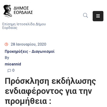
Αρχική
Επίσημη Ιστοσελίδα Δήμου
Εορδαίας
Ο
Δήμος
28 Ιανουαρίου, 2020
Νέα
Προκηρύξεις - Διαγωνισμοί
By
Υπηρεσίες
mioannid
Του
Δήμου
0
Πρόσκληση εκδήλωσης
Προσκλήσεις
ενδιαφέροντος για την
Αποφάσεις
προμήθεια :
Τηλέφωνα