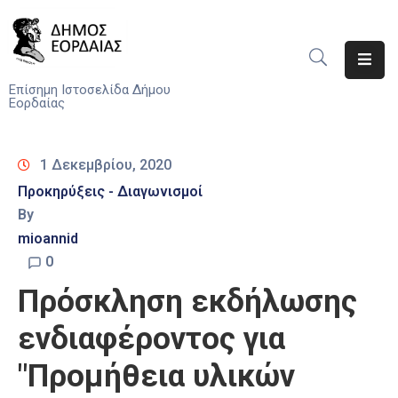
Αρχική
Επίσημη Ιστοσελίδα Δήμου
Εορδαίας
Ο
Δήμος
1 Δεκεμβρίου, 2020
Νέα
Προκηρύξεις - Διαγωνισμοί
By
Υπηρεσίες
mioannid
Του
Δήμου
0
Πρόσκληση εκδήλωσης
Προσκλήσεις
ενδιαφέροντος για
Αποφάσεις
"Προμήθεια υλικών
Τηλέφωνα