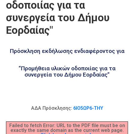
οδοποιίας για τα
Καιρός
συνεργεία του Δήμου
Εορδαίας"
Πρόσκληση εκδήλωσης ενδιαφέροντος για
“Προμήθεια υλικών οδοποιίας για τα
συνεργεία του Δήμου Εορδαίας”
ΑΔΑ Πρόσκλησης:
6ΙΟ5ΩΡ6-ΤΗΥ
Failed to fetch Error: URL to the PDF file must be on
exactly the same domain as the current web page.