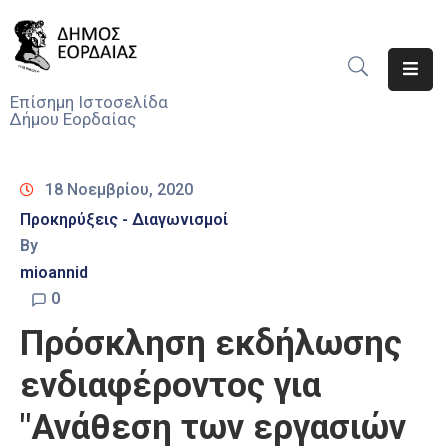
Αρχική
Επίσημη Ιστοσελίδα
Δήμου Εορδαίας
Ο
Δήμος
18 Νοεμβρίου, 2020
Νέα
Προκηρύξεις - Διαγωνισμοί
By
Υπηρεσίες
Του
mioannid
Δήμου
0
Πρόσκληση εκδήλωσης
Προσκλήσεις
ενδιαφέροντος για
Αποφάσεις
"Ανάθεση των εργασιών
Τηλέφωνα