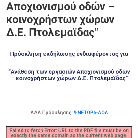
Αποχιονισμού οδών –
Καιρός
κοινοχρήστων χώρων
Δ.Ε. Πτολεμαϊδας"
Πρόσκληση εκδήλωσης ενδιαφέροντος για
“Ανάθεση των εργασιών Αποχιονισμού οδών
– κοινοχρήστων χώρων Δ.Ε. Πτολεμαϊδας”
ΑΔΑ Πρόσκλησης:
ΨΝΕΤΩΡ6-ΑΟΛ
Failed to fetch Error: URL to the PDF file must be on
exactly the same domain as the current web page.