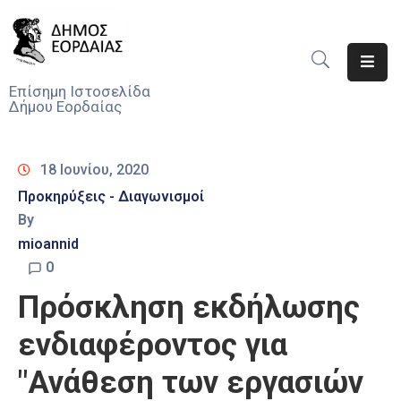
Αρχική
Επίσημη Ιστοσελίδα
Δήμου Εορδαίας
Ο
Δήμος
18 Ιουνίου, 2020
Νέα
Προκηρύξεις - Διαγωνισμοί
By
Υπηρεσίες
Του
mioannid
Δήμου
0
Πρόσκληση εκδήλωσης
Προσκλήσεις
ενδιαφέροντος για
Αποφάσεις
"Ανάθεση των εργασιών
Τηλέφωνα