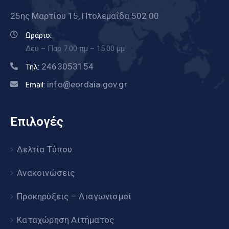
25ης Μαρτίου 15, Πτολεμαΐδα 502 00
Ωράριο:
Δευ – Παρ 7.00 πμ – 15.00 μμ
2463053154
Τηλ:
info@eordaia.gov.gr
Email:
Επιλογές
Δελτία Τύπου
Ανακοινώσεις
Προκηρύξεις – Διαγωνισμοί
Καταχώρηση Αιτήματος