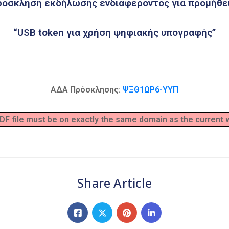
ρόσκληση εκδήλωσης ενδιαφέροντος για προμήθει
“USB token για χρήση ψηφιακής υπογραφής”
ΑΔΑ Πρόσκλησης:
ΨΞΘ1ΩΡ6-ΥΥΠ
 PDF file must be on exactly the same domain as the current
Share Article