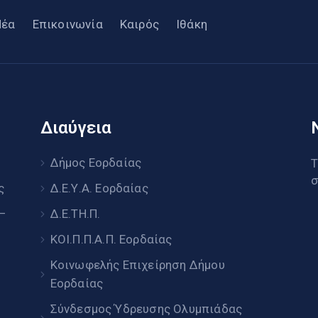
Νέα
Επικοινωνία
Καιρός
Ιθάκη
Διαύγεια
υ
Δήμος Εορδαίας
Τ
σ
ς
Δ.Ε.Υ.Α. Εορδαίας
 –
Δ.Ε.ΤΗ.Π.
ΚΟΙ.Π.Π.Α.Π. Εορδαίας
Κοινωφελής Επιχείρηση Δήμου
Εορδαίας
Σύνδεσμος Ύδρευσης Ολυμπιάδας