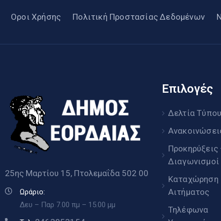
Οροι Χρήσης
Πολιτική Προστασίας Δεδομένων
Επιλογές
Δελτία Τύπο
Ανακοινώσει
Προκηρύξεις
Διαγωνισμοί
25ης Μαρτίου 15, Πτολεμαΐδα 502 00
Καταχώρηση
Αιτήματος
Ωράριο:
Δευ – Παρ 7.00 πμ – 15.00 μμ
Τηλέφωνα