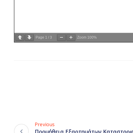
Page
1
/
3
Zoom
100%
Previous
Προμήθεια Εξαρτημάτων Καταστροφ