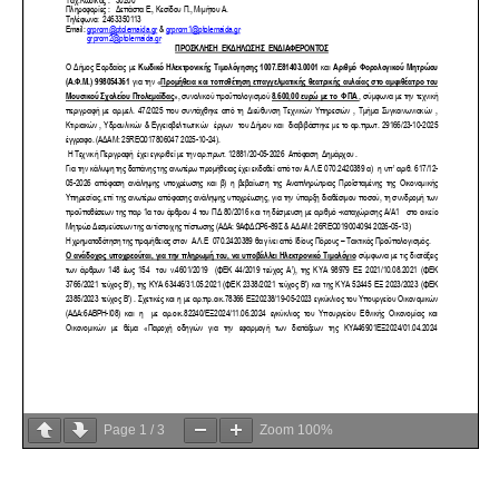
Page
1
/
3
Zoom
100%