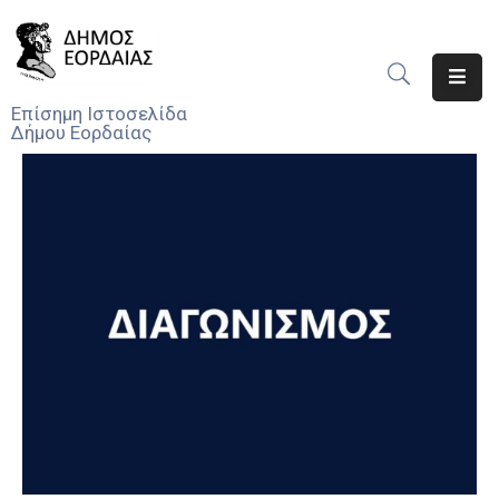
Αρχική
Επίσημη Ιστοσελίδα
Δήμου Εορδαίας
Ο
Δήμος
Νέα
Υπηρεσίες
Του
Δήμου
Προσκλήσεις
Αποφάσεις
Τηλέφωνα