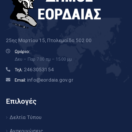
25ης Μαρτίου 15, Πτολεμαΐδα 502 00
Ωράριο:
Δευ – Παρ 7.00 πμ – 15.00 μμ
2463053154
Τηλ:
info@eordaia.gov.gr
Email:
Επιλογές
Δελτία Τύπου
Ανακοινώσεις