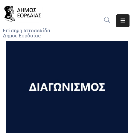
Αρχική
Επίσημη Ιστοσελίδα
Δήμου Εορδαίας
Ο
Δήμος
Νέα
Υπηρεσίες
Του
Δήμου
Προσκλήσεις
Αποφάσεις
Τηλέφωνα