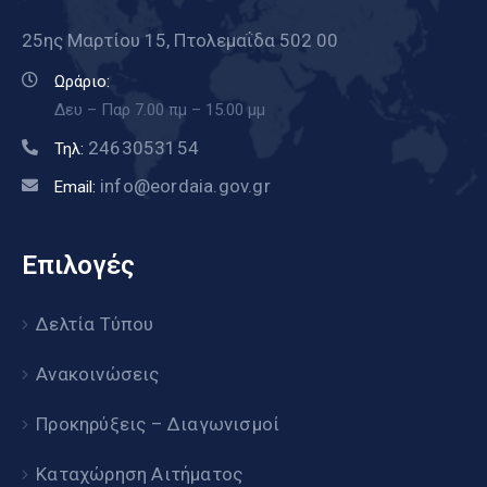
25ης Μαρτίου 15, Πτολεμαΐδα 502 00
Ωράριο:
Δευ – Παρ 7.00 πμ – 15.00 μμ
2463053154
Τηλ:
info@eordaia.gov.gr
Email:
Επιλογές
Δελτία Τύπου
Ανακοινώσεις
Προκηρύξεις – Διαγωνισμοί
Καταχώρηση Αιτήματος