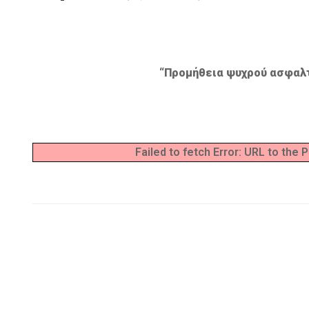
“Προμήθεια ψυχρού ασφαλτ
Failed to fetch Error: URL to the