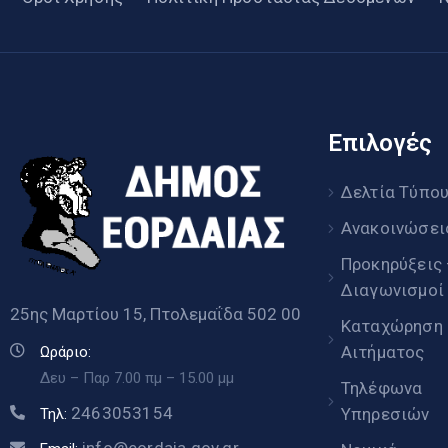
Επιλογές
Δελτία Τύπο
Ανακοινώσει
Προκηρύξεις
Διαγωνισμοί
25ης Μαρτίου 15, Πτολεμαΐδα 502 00
Καταχώρηση
Αιτήματος
Ωράριο:
Δευ – Παρ 7.00 πμ – 15.00 μμ
Τηλέφωνα
2463053154
Υπηρεσιών
Τηλ:
info@eordaia.gov.gr