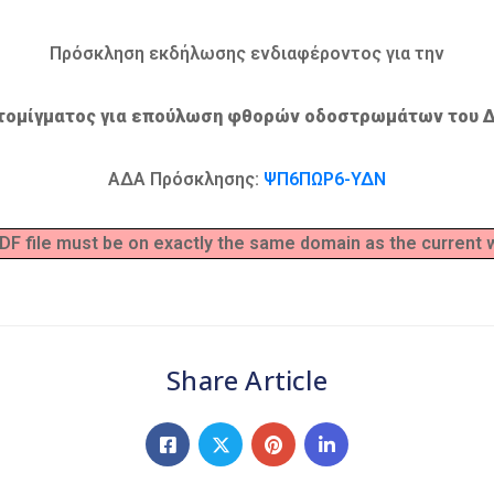
Πρόσκληση εκδήλωσης ενδιαφέροντος για την
ομίγματος για επούλωση φθορών οδοστρωμάτων του Δή
ΑΔΑ Πρόσκλησης:
ΨΠ6ΠΩΡ6-ΥΔΝ
 PDF file must be on exactly the same domain as the current
Share Article