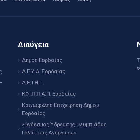
Διαύγεια
υ
Δήμος Εορδαίας
Τ
σ
ς
Δ.Ε.Υ.Α. Εορδαίας
 –
Δ.Ε.ΤΗ.Π.
ΚΟΙ.Π.Π.Α.Π. Εορδαίας
Κοινωφελής Επιχείρηση Δήμου
Εορδαίας
Σύνδεσμος Ύδρευσης Ολυμπιάδας
Γαλάτειας Αναργύρων