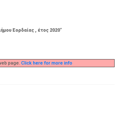
μου Εορδαίας , έτος 2020”
 web page.
Click here for more info