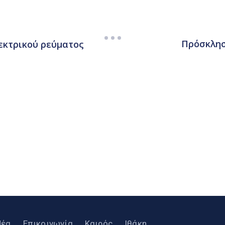
Πρόσκλησ
εκτρικού ρεύματος
Νέα
Επικοινωνία
Καιρός
Ιθάκη