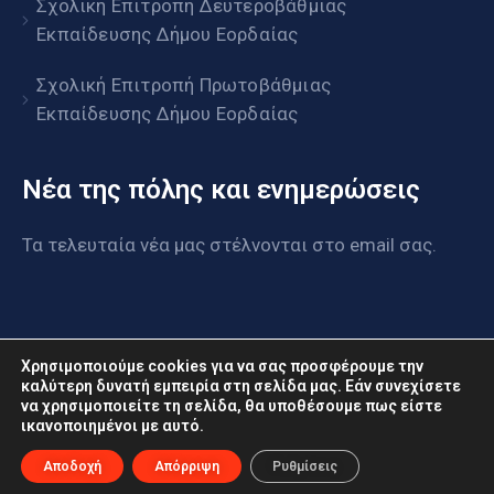
Σχολική Επιτροπή Δευτεροβάθμιας
Εκπαίδευσης Δήμου Εορδαίας
Σχολική Επιτροπή Πρωτοβάθμιας
Εκπαίδευσης Δήμου Εορδαίας
Νέα της πόλης και ενημερώσεις
Τα τελευταία νέα μας στέλνονται στο email σας.
Χρησιμοποιούμε cookies για να σας προσφέρουμε την
καλύτερη δυνατή εμπειρία στη σελίδα μας. Εάν συνεχίσετε
να χρησιμοποιείτε τη σελίδα, θα υποθέσουμε πως είστε
www.eordaia.gov.gr © 2022. Με επιφύλαξη παντός
ικανοποιημένοι με αυτό.
δικαιώματος
Αποδοχή
Απόρριψη
Ρυθμίσεις