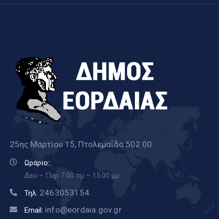
25ης Μαρτίου 15, Πτολεμαΐδα 502 00
Ωράριο:
Δευ – Παρ 7.00 πμ – 15.00 μμ
2463053154
Τηλ:
info@eordaia.gov.gr
Email: