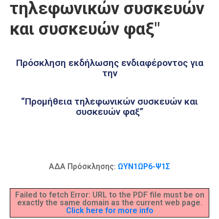
τηλεφωνικών συσκευών
Καιρός
και συσκευών φαξ"
Πρόσκληση εκδήλωσης ενδιαφέροντος για
την
“Προμήθεια τηλεφωνικών συσκευών και
συσκευών φαξ”
ΑΔΑ Πρόσκλησης:
ΩΥΝ1ΩΡ6-Ψ1Σ
Failed to fetch Error: URL to the PDF file must be on
exactly the same domain as the current web page.
Click here for more info