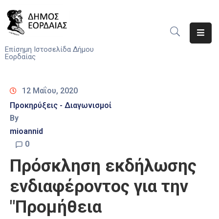
Αρχική
Επίσημη Ιστοσελίδα Δήμου
Εορδαίας
Ο
Δήμος
12 Μαΐου, 2020
Νέα
Προκηρύξεις - Διαγωνισμοί
By
Υπηρεσίες
mioannid
Του
Δήμου
0
Πρόσκληση εκδήλωσης
Προσκλήσεις
ενδιαφέροντος για την
Αποφάσεις
"Προμήθεια
Τηλέφωνα