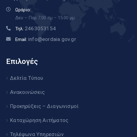
Ωράριο:
Δευ – Παρ 7.00 πμ – 15.00 μμ
2463053154
Τηλ:
info@eordaia.gov.gr
Email:
Επιλογές
Δελτία Τύπου
Ανακοινώσεις
Προκηρύξεις – Διαγωνισμοί
Καταχώρηση Αιτήματος
Τηλέφωνα Υπηρεσιών