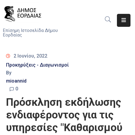
Αρχική
Επίσημη Ιστοσελίδα Δήμου
Εορδαίας
Ο
Δήμος
2 Ιουνίου, 2022
Νέα
Προκηρύξεις - Διαγωνισμοί
By
Υπηρεσίες
mioannid
Του
Δήμου
0
Πρόσκληση εκδήλωσης
Προσκλήσεις
ενδιαφέροντος για τις
Αποφάσεις
υπηρεσίες "Καθαρισμού
Τηλέφωνα