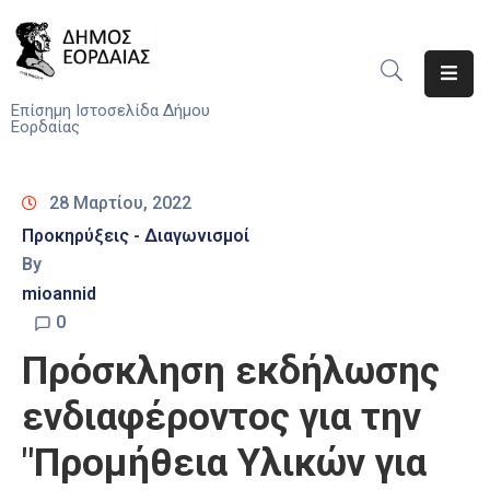
Αρχική
Επίσημη Ιστοσελίδα Δήμου
Εορδαίας
Ο
Δήμος
28 Μαρτίου, 2022
Νέα
Προκηρύξεις - Διαγωνισμοί
By
Υπηρεσίες
mioannid
Του
Δήμου
0
Πρόσκληση εκδήλωσης
Προσκλήσεις
ενδιαφέροντος για την
Αποφάσεις
"Προμήθεια Υλικών για
Τηλέφωνα