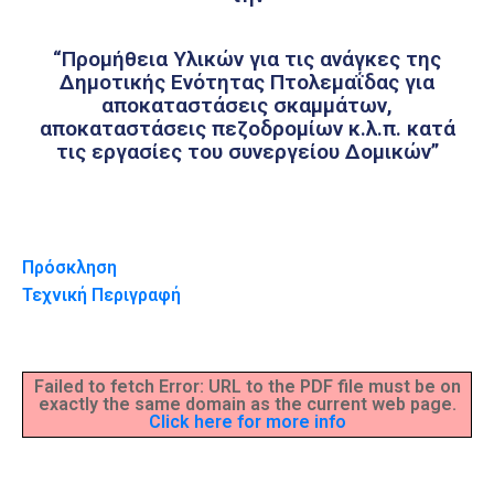
“Προμήθεια Υλικών για τις ανάγκες της
Δημοτικής Ενότητας Πτολεμαΐδας για
αποκαταστάσεις σκαμμάτων,
αποκαταστάσεις πεζοδρομίων κ.λ.π. κατά
τις εργασίες του συνεργείου Δομικών”
Πρόσκληση
Τεχνική Περιγραφή
Failed to fetch Error: URL to the PDF file must be on
exactly the same domain as the current web page.
Click here for more info