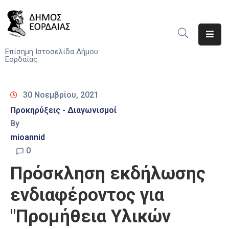
Αρχική
Επίσημη Ιστοσελίδα Δήμου
Εορδαίας
Ο
Δήμος
30 Νοεμβρίου, 2021
Νέα
Προκηρύξεις - Διαγωνισμοί
By
Υπηρεσίες
mioannid
Του
Δήμου
0
Πρόσκληση εκδήλωσης
Προσκλήσεις
ενδιαφέροντος για
Αποφάσεις
"Προμήθεια Υλικών
Τηλέφωνα