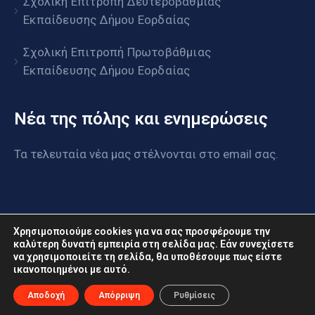
Σχολική Επιτροπή Δευτεροβάθμιας
Εκπαίδευσης Δήμου Εορδαίας
Σχολική Επιτροπή Πρωτοβάθμιας
Εκπαίδευσης Δήμου Εορδαίας
Νέα της πόλης και ενημερώσεις
Τα τελευταία νέα μας στέλνονται στο email σας.
Χρησιμοποιούμε cookies για να σας προσφέρουμε την
καλύτερη δυνατή εμπειρία στη σελίδα μας. Εάν συνεχίσετε
να χρησιμοποιείτε τη σελίδα, θα υποθέσουμε πως είστε
www.eordaia.gov.gr © 2022. Με επιφύλαξη παντός
ικανοποιημένοι με αυτό.
δικαιώματος
Αποδοχή
Απόρριψη
Ρυθμίσεις