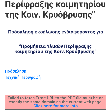
Περίφραξης κοιμητηρίου
Καιρός
της Κοιν. Κρυόβρυσης"
Πρόσκληση εκδήλωσης ενδιαφέροντος για
“Προμήθεια Υλικών Περίφραξης
κοιμητηρίου της Κοιν. Κρυόβρυσης”
Πρόσκληση
Τεχνική Περιγραφή
Failed to fetch Error: URL to the PDF file must be on
exactly the same domain as the current web page.
Click here for more info