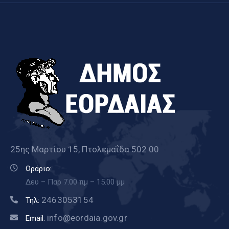
25ης Μαρτίου 15, Πτολεμαΐδα 502 00
Ωράριο:
Δευ – Παρ 7.00 πμ – 15.00 μμ
2463053154
Τηλ:
info@eordaia.gov.gr
Email: