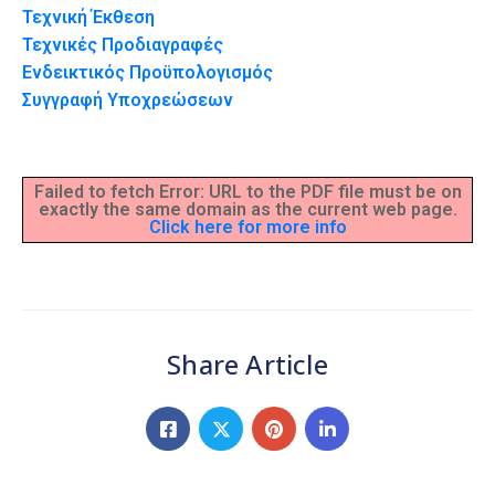
Τεχνική Έκθεση
Τεχνικές Προδιαγραφές
Ενδεικτικός Προϋπολογισμός
Συγγραφή Υποχρεώσεων
Failed to fetch Error: URL to the PDF file must be on
exactly the same domain as the current web page.
Click here for more info
Share Article