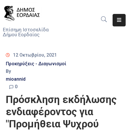
Αρχική
Επίσημη Ιστοσελίδα
Δήμου Εορδαίας
Ο
Δήμος
12 Οκτωβρίου, 2021
Νέα
Προκηρύξεις - Διαγωνισμοί
By
Υπηρεσίες
Του
mioannid
Δήμου
0
Πρόσκληση εκδήλωσης
Προσκλήσεις
ενδιαφέροντος για
Αποφάσεις
"Προμήθεια Ψυχρού
Τηλέφωνα