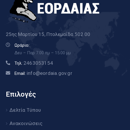
25ης Μαρτίου 15, Πτολεμαΐδα 502 00
Ωράριο:
Δευ – Παρ 7.00 πμ – 15.00 μμ
2463053154
Τηλ:
info@eordaia.gov.gr
Email:
Επιλογές
Δελτία Τύπου
Ανακοινώσεις