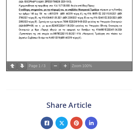
Page
1
/
3
Zoom
100%
Share Article