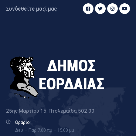
Συνδεθείτε μαζί μας
25ης Μαρτίου 15, Πτολεμαΐδα 502 00
Ωράριο:
Δευ – Παρ 7.00 πμ – 15.00 μμ