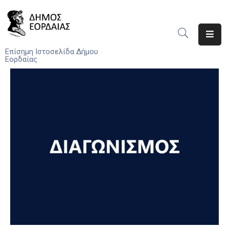
Αρχική
Επίσημη Ιστοσελίδα Δήμου
Εορδαίας
Ο
Δήμος
Νέα
Υπηρεσίες
Του
Δήμου
Προσκλήσεις
Αποφάσεις
Τηλέφωνα