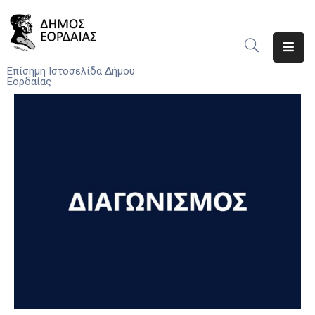
Αρχική
Επίσημη Ιστοσελίδα Δήμου
Εορδαίας
Ο
Δήμος
Νέα
Υπηρεσίες
Του
Δήμου
Προσκλήσεις
Αποφάσεις
Τηλέφωνα