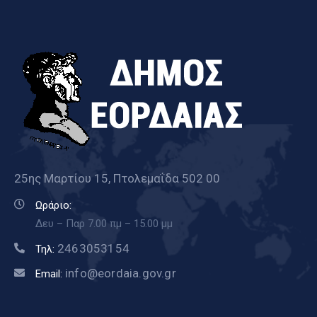
25ης Μαρτίου 15, Πτολεμαΐδα 502 00
Ωράριο:
Δευ – Παρ 7.00 πμ – 15.00 μμ
2463053154
Τηλ:
info@eordaia.gov.gr
Email: