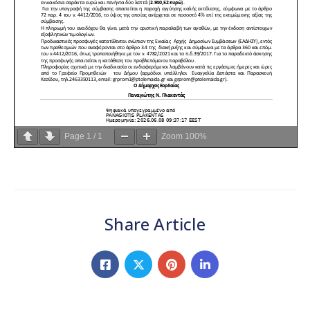
Page
1
/
1
Zoom
100%
Share Article