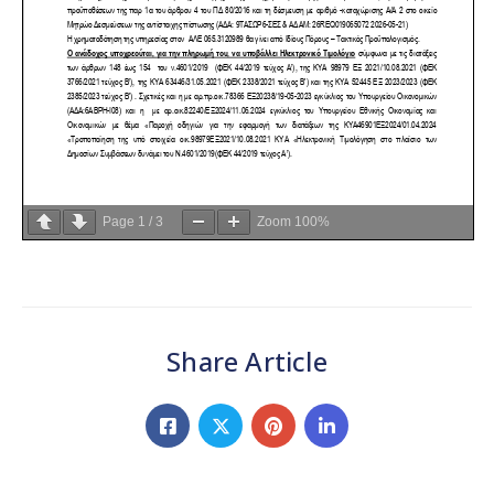
Page
1
/
3
Zoom
100%
Share Article