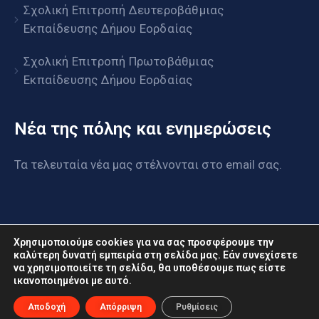
Σχολική Επιτροπή Δευτεροβάθμιας
Εκπαίδευσης Δήμου Εορδαίας
Σχολική Επιτροπή Πρωτοβάθμιας
Εκπαίδευσης Δήμου Εορδαίας
Νέα της πόλης και ενημερώσεις
Τα τελευταία νέα μας στέλνονται στο email σας.
Χρησιμοποιούμε cookies για να σας προσφέρουμε την
καλύτερη δυνατή εμπειρία στη σελίδα μας. Εάν συνεχίσετε
να χρησιμοποιείτε τη σελίδα, θα υποθέσουμε πως είστε
ικανοποιημένοι με αυτό.
www.eordaia.gov.gr © 2022. Με επιφύλαξη παντός
δικαιώματος
Αποδοχή
Απόρριψη
Ρυθμίσεις