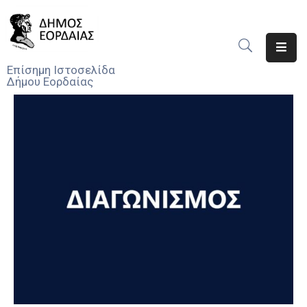
Αρχική
Επίσημη Ιστοσελίδα
Δήμου Εορδαίας
Ο
Δήμος
Νέα
Υπηρεσίες
Του
Δήμου
Προσκλήσεις
Αποφάσεις
Τηλέφωνα