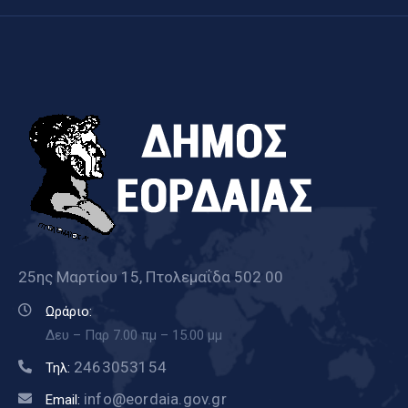
25ης Μαρτίου 15, Πτολεμαΐδα 502 00
Ωράριο:
Δευ – Παρ 7.00 πμ – 15.00 μμ
2463053154
Τηλ:
info@eordaia.gov.gr
Email: