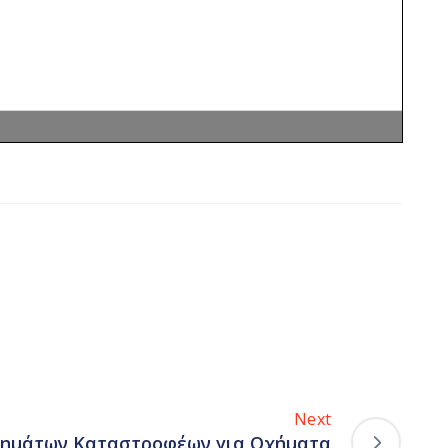
Next
τημάτων Καταστροφέων για Οχήματα