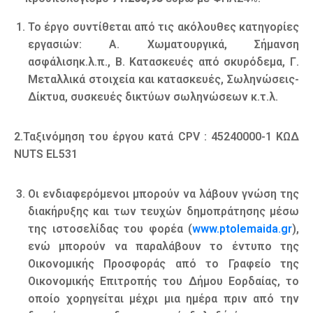
Το έργο συντίθεται από τις ακόλουθες κατηγορίες
εργασιών: Α. Χωματουργικά, Σήμανση
ασφάλισηκ.λ.π., Β. Κατασκευές από σκυρόδεμα, Γ.
Μεταλλικά στοιχεία και κατασκευές, Σωληνώσεις-
Δίκτυα, συσκευές δικτύων σωληνώσεων κ.τ.λ.
2.Ταξινόμηση του έργου κατά CPV : 45240000-1 ΚΩΔ
NUTS EL531
Οι ενδιαφερόμενοι μπορούν να λάβουν γνώση της
διακήρυξης και των τευχών δημοπράτησης μέσω
της ιστοσελίδας του φορέα (
www.ptolemaida.gr
),
ενώ μπορούν να παραλάβουν το έντυπο της
Οικονομικής Προσφοράς από το Γραφείο της
Οικονομικής Επιτροπής του Δήμου Εορδαίας, το
οποίο χορηγείται μέχρι μια ημέρα πριν από την