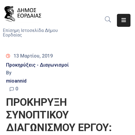
Αρχική
Επίσημη Ιστοσελίδα Δήμου
Εορδαίας
Ο
Δήμος
13 Μαρτίου, 2019
Νέα
Προκηρύξεις - Διαγωνισμοί
By
Υπηρεσίες
mioannid
Του
Δήμου
0
ΠΡΟΚΗΡΥΞΗ
Προσκλήσεις
ΣΥΝΟΠΤΙΚΟΥ
Αποφάσεις
ΔΙΑΓΩΝΙΣΜΟΥ ΕΡΓΟΥ:
Τηλέφωνα