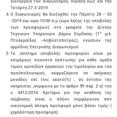
διενέργεια του διαγωνισμού, δηλαδή έως και την
Τετάρτη 27-3-2019.
Ο διαγωνισμός θα διεξαχθεί την Πέμπτη 28 – 03
-2019 και ώρα 10:00 π.μ (ώρα λήξης της υποβολής
των προσφορών) στα γραφεία της Δ/νσης
ο
Τεχνικών Υπηρεσιών Δήμου Εορδαίας (1
χιλ.
Πτολεμαΐδας –Ασβεστόπετρας), ενώπιον της
αρμόδιας Επιτροπής Διαγωνισμού.
Το σύστημα υποβολής προσφορών είναι με
επιμέρους ποσοστά έκπτωσης για κάθε ομάδα
τιμών ομοειδών εργασιών του τιμολογίου και του
προϋπολογισμού, εκφραζόμενα σε ακέραιες
μονάδες επί τοις εκατό(%) , σε έντυπο της
υπηρεσίας ,σύμφωνα με το άρθρο 95 παρ. 2 α) του
ν. 4412/2016. Κριτήριο για την ανάθεση της
σύμβασης είναι η πλέον συμφέρουσα από
οικονομική άποψη προσφορά μόνο βάσει τιμής (
χαμηλότερη προσφορά).