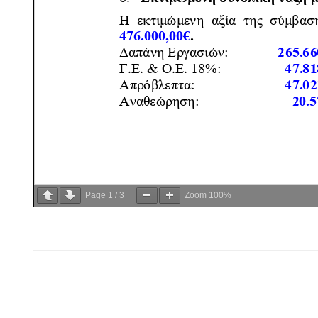
Page
1
/
3
Zoom
100%